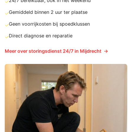
24/7 bereikbaar, ook in het weekend
✓
Gemiddeld binnen 2 uur ter plaatse
✓
Geen voorrijkosten bij spoedklussen
✓
Direct diagnose en reparatie
✓
Meer over
storingsdienst 24/7
in
Mijdrecht
→