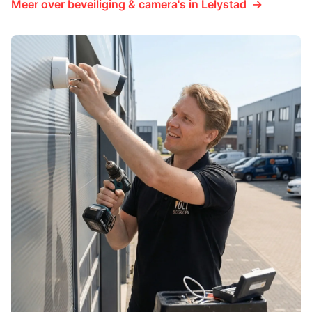
Meer over
beveiliging & camera's
in
Lelystad
→