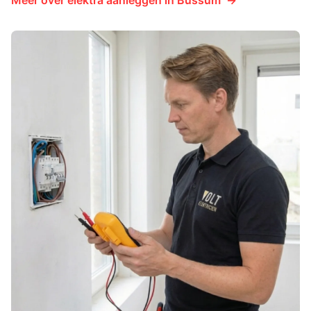
Meer over
elektra aanleggen
in
Bussum
→