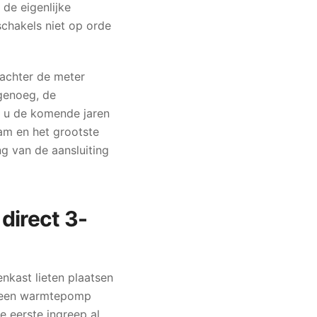
de eigenlijke
 schakels niet op orde
s achter de meter
 genoeg, de
ie u de komende jaren
am en het grootste
g van de aansluiting
direct 3-
kast lieten plaatsen
of een warmtepomp
e eerste ingreep al