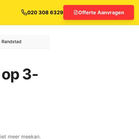
020 308 6329
Offerte Aanvragen
e Randstad
 op 3-
iet meer meekan.