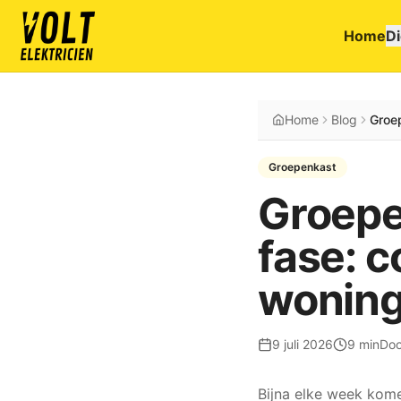
Home
D
Home
Blog
Groe
Groepenkast
Groepe
fase: c
woning
9 juli 2026
9 min
Do
Bijna elke week kom