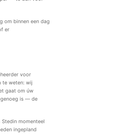
eg om binnen een dag
of er
eheerder voor
m te weten: wij
het gaat om úw
r genoeg is — de
en Stedin momenteel
heden ingepland