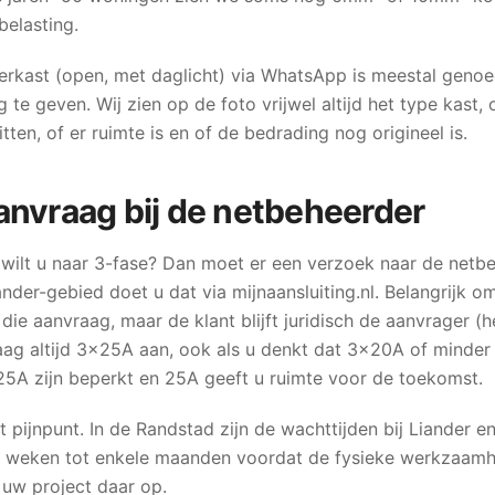
elasting.
erkast (open, met daglicht) via WhatsApp is meestal geno
 te geven. Wij zien op de foto vrijwel altijd het type kast, 
tten, of er ruimte is en of de bedrading nog origineel is.
anvraag bij de netbeheerder
n wilt u naar 3-fase? Dan moet er een verzoek naar de netb
ander-gebied doet u dat via mijnaansluiting.nl. Belangrijk o
die aanvraag, maar de klant blijft juridisch de aanvrager (
raag altijd 3×25A aan, ook als u denkt dat 3×20A of minde
5A zijn beperkt en 25A geeft u ruimte voor de toekomst.
t pijnpunt. In de Randstad zijn de wachttijden bij Liander 
le weken tot enkele maanden voordat de fysieke werkzaam
uw project daar op.