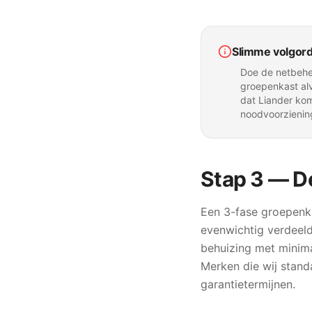
Slimme volgor
Doe de netbehee
groepenkast alv
dat Liander kom
noodvoorzienin
Stap 3 — De
Een 3-fase groepenkas
evenwichtig verdeeld
behuizing met minimaa
Merken die wij stand
garantietermijnen.