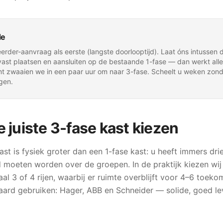
de
rder-aanvraag als eerste (langste doorlooptijd). Laat óns intussen 
ast plaatsen en aansluiten op de bestaande 1-fase — dan werkt alle
t zwaaien we in een paar uur om naar 3-fase. Scheelt u weken zond
gen.
 juiste 3-fase kast kiezen
t is fysiek groter dan een 1-fase kast: u heeft immers drie
 moeten worden over de groepen. In de praktijk kiezen wij
l 3 of 4 rijen, waarbij er ruimte overblijft voor 4–6 toeko
aard gebruiken: Hager, ABB en Schneider — solide, goed l