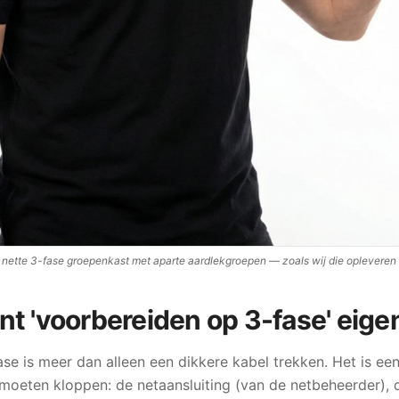
 nette 3-fase groepenkast met aparte aardlekgroepen — zoals wij die opleveren
t 'voorbereiden op 3-fase' eigen
se is meer dan alleen een dikkere kabel trekken. Het is een
e moeten kloppen: de netaansluiting (van de netbeheerder),