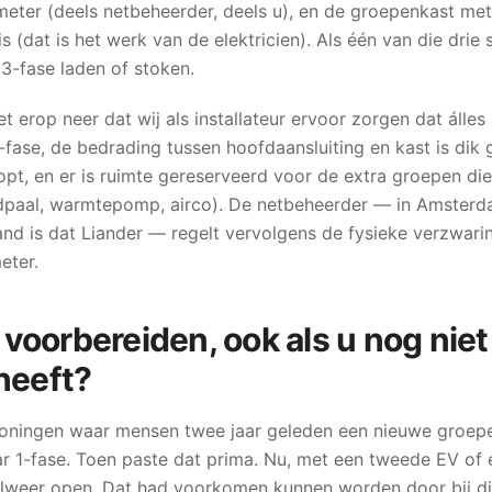
meter (deels netbeheerder, deels u), en de groepenkast met 
s (dat is het werk van de elektricien). Als één van die drie
t 3-fase laden of stoken.
et erop neer dat wij als installateur ervoor zorgen dat álle
 3-fase, de bedrading tussen hoofdaansluiting en kast is dik
lopt, en er is ruimte gereserveerd voor de extra groepen d
adpaal, warmtepomp, airco). De netbeheerder — in Amsterd
nd is dat Liander — regelt vervolgens de fysieke verzwarin
eter.
oorbereiden, ook als u nog niet 
heeft?
oningen waar mensen twee jaar geleden een nieuwe groepen
aar 1-fase. Toen paste dat prima. Nu, met een tweede EV 
 alweer open. Dat had voorkomen kunnen worden door bij di