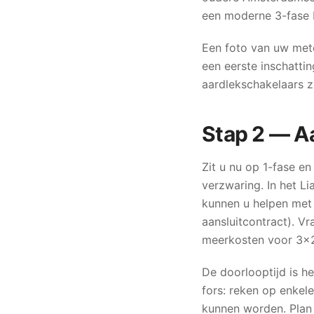
een moderne 3-fase b
Een foto van uw met
een eerste inschatting
aardlekschakelaars zi
Stap 2 — A
Zit u nu op 1-fase e
verzwaring. In het Li
kunnen u helpen met 
aansluitcontract). V
meerkosten voor 3×2
De doorlooptijd is he
fors: reken op enke
kunnen worden. Plan 