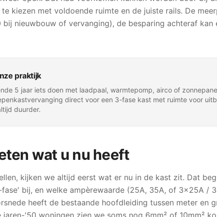
te kiezen met voldoende ruimte en de juiste rails. De meerp
bij nieuwbouw of vervanging), de besparing achteraf kan 
nze praktijk
nde 5 jaar iets doen met laadpaal, warmtepomp, airco of zonnepane
epenkastvervanging direct voor een 3-fase kast met ruimte voor uitb
ltijd duurder.
eten wat u nu heeft
llen, kijken we altijd eerst wat er nu in de kast zit. Dat be
 '3-fase' bij, en welke ampèrewaarde (25A, 35A, of 3×25A /
orsnede heeft de bestaande hoofdleiding tussen meter en g
 jaren-'50 woningen zien we soms nog 6mm² of 10mm² ko