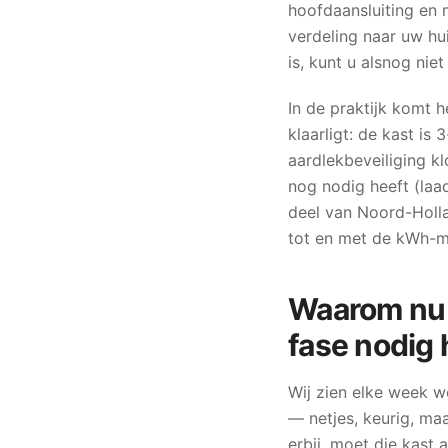
hoofdaansluiting en 
verdeling naar uw hui
is, kunt u alsnog nie
In de praktijk komt h
klaarligt: de kast is
aardlekbeveiliging k
nog nodig heeft (la
deel van Noord-Holla
tot en met de kWh-m
Waarom nu v
fase nodig 
Wij zien elke week w
— netjes, keurig, m
erbij, moet die kast