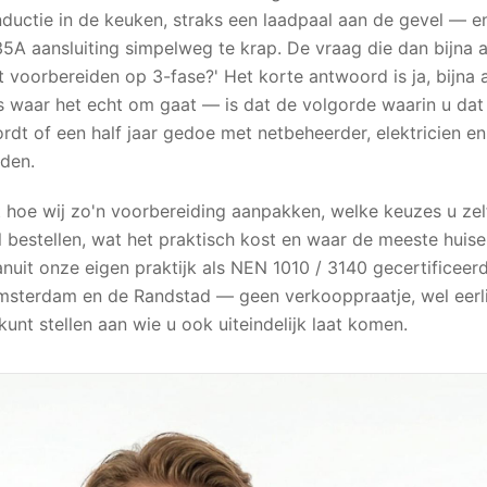
ductie in de keuken, straks een laadpaal aan de gevel — en
5A aansluiting simpelweg te krap. De vraag die dan bijna al
voorbereiden op 3-fase?' Het korte antwoord is ja, bijna al
 waar het echt om gaat — is dat de volgorde waarin u dat 
rdt of een half jaar gedoe met netbeheerder, elektricien en 
jden.
 uit hoe wij zo'n voorbereiding aanpakken, welke keuzes u z
 bestellen, wat het praktisch kost en waar de meeste huis
nuit onze eigen praktijk als NEN 1010 / 3140 gecertificeer
n Amsterdam en de Randstad — geen verkooppraatje, wel eerl
kunt stellen aan wie u ook uiteindelijk laat komen.