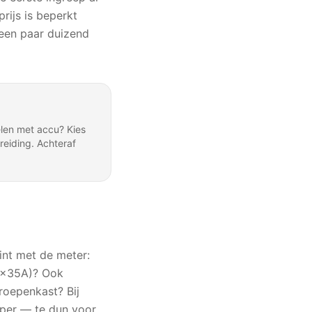
rijs is beperkt
een paar duizend
len met accu? Kies
reiding. Achteraf
gint met de meter:
 3×35A)? Ook
roepenkast? Bij
per — te dun voor