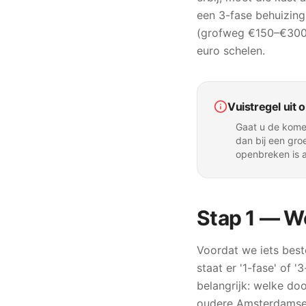
een 3-fase behuizing 
(grofweg €150–€300 
euro schelen.
Vuistregel uit o
Gaat u de kome
dan bij een gro
openbreken is a
Stap 1 — W
Voordat we iets beste
staat er '1-fase' of
belangrijk: welke do
oudere Amsterdamse